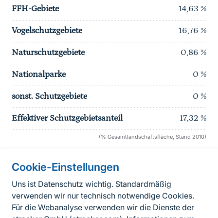
FFH-Gebiete
14,63
%
Vogelschutzgebiete
16,76
%
Naturschutzgebiete
0,86
%
Nationalparke
0
%
sonst. Schutzgebiete
0
%
Effektiver Schutzgebietsanteil
17,32
%
(% Gesamtlandschaftsfläche, Stand 2010)
Cookie-Einstellungen
Informationen zur Seite
Uns ist Datenschutz wichtig. Standardmäßig
verwenden wir nur technisch notwendige Cookies.
Fußzeile
Kontakt zum BfN
Für die Webanalyse verwenden wir die Dienste der