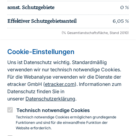
sonst. Schutzgebiete
0
%
Effektiver Schutzgebietsanteil
6,05
%
(% Gesamtlandschaftsfläche, Stand 2010)
Cookie-Einstellungen
Informationen zur Seite
Uns ist Datenschutz wichtig. Standardmäßig
verwenden wir nur technisch notwendige Cookies.
Fußzeile
Kontakt zum BfN
Für die Webanalyse verwenden wir die Dienste der
Kontaktformular
etracker GmbH (
etracker.com
). Informationen zum
Datenschutz finden Sie in
Erklärung zur Barrierefreiheit
unserer
Datenschutzerklärung
.
Impressum
Technisch notwendige Cookies
Technisch notwendige Cookies ermöglichen grundlegende
Datenschutz
Funktionen und sind für die einwandfreie Funktion der
Website erforderlich.