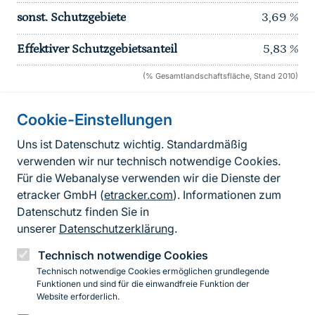
sonst. Schutzgebiete
3,69
%
Effektiver Schutzgebietsanteil
5,83
%
(% Gesamtlandschaftsfläche, Stand 2010)
Cookie-Einstellungen
Informationen zur Seite
Uns ist Datenschutz wichtig. Standardmäßig
verwenden wir nur technisch notwendige Cookies.
Fußzeile
Kontakt zum BfN
Für die Webanalyse verwenden wir die Dienste der
Kontaktformular
etracker GmbH (
etracker.com
). Informationen zum
Datenschutz finden Sie in
Erklärung zur Barrierefreiheit
unserer
Datenschutzerklärung
.
Impressum
Technisch notwendige Cookies
Technisch notwendige Cookies ermöglichen grundlegende
Datenschutz
Funktionen und sind für die einwandfreie Funktion der
Website erforderlich.