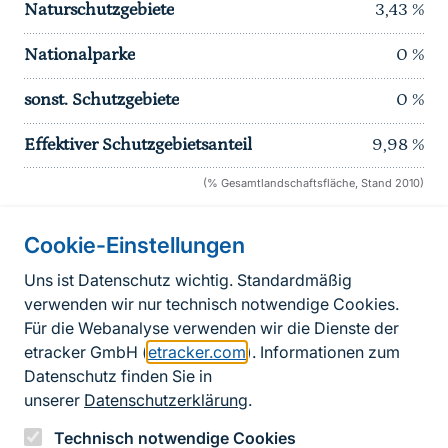
Naturschutzgebiete
3,43
%
Nationalparke
0
%
sonst. Schutzgebiete
0
%
Effektiver Schutzgebietsanteil
9,98
%
(% Gesamtlandschaftsfläche, Stand 2010)
Cookie-Einstellungen
Informationen zur Seite
Uns ist Datenschutz wichtig. Standardmäßig
verwenden wir nur technisch notwendige Cookies.
Fußzeile
Kontakt zum BfN
Für die Webanalyse verwenden wir die Dienste der
Kontaktformular
etracker GmbH (
etracker.com
). Informationen zum
Datenschutz finden Sie in
Erklärung zur Barrierefreiheit
unserer
Datenschutzerklärung
.
Impressum
Technisch notwendige Cookies