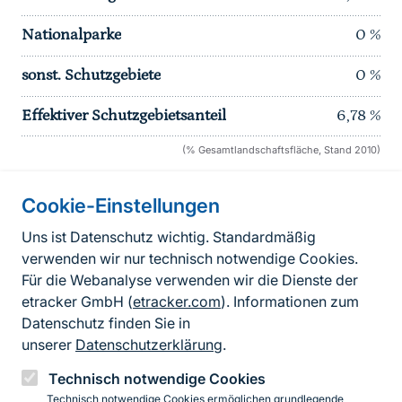
Nationalparke
0
%
sonst. Schutzgebiete
0
%
Effektiver Schutzgebietsanteil
6,78
%
(% Gesamtlandschaftsfläche, Stand 2010)
Cookie-Einstellungen
Informationen zur Seite
Uns ist Datenschutz wichtig. Standardmäßig
verwenden wir nur technisch notwendige Cookies.
Fußzeile
Kontakt zum BfN
Für die Webanalyse verwenden wir die Dienste der
Kontaktformular
etracker GmbH (
etracker.com
). Informationen zum
Datenschutz finden Sie in
Erklärung zur Barrierefreiheit
unserer
Datenschutzerklärung
.
Impressum
Technisch notwendige Cookies
Technisch notwendige Cookies ermöglichen grundlegende