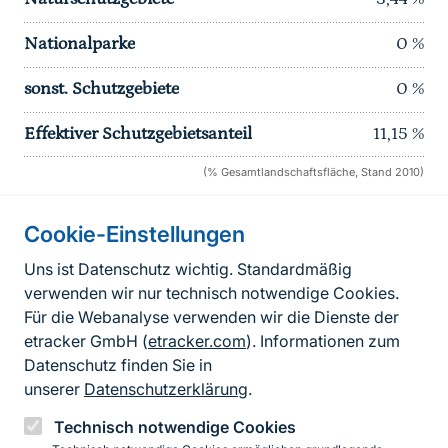
Nationalparke
0
%
sonst. Schutzgebiete
0
%
Effektiver Schutzgebietsanteil
11,15
%
(% Gesamtlandschaftsfläche, Stand 2010)
Cookie-Einstellungen
Informationen zur Seite
Uns ist Datenschutz wichtig. Standardmäßig
verwenden wir nur technisch notwendige Cookies.
Fußzeile
Kontakt zum BfN
Für die Webanalyse verwenden wir die Dienste der
Kontaktformular
etracker GmbH (
etracker.com
). Informationen zum
Datenschutz finden Sie in
Erklärung zur Barrierefreiheit
unserer
Datenschutzerklärung
.
Impressum
Technisch notwendige Cookies