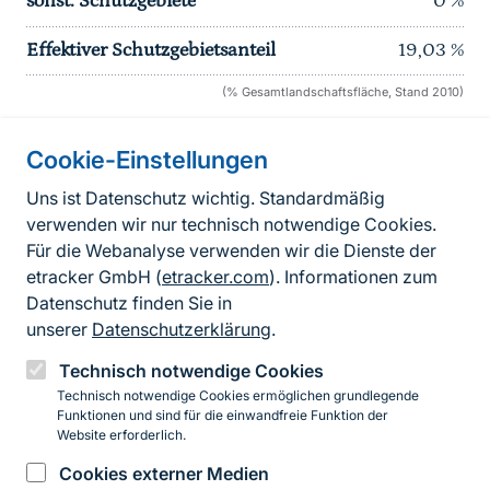
sonst. Schutzgebiete
0
%
Effektiver Schutzgebietsanteil
19,03
%
(% Gesamtlandschaftsfläche, Stand 2010)
Cookie-Einstellungen
Informationen zur Seite
Uns ist Datenschutz wichtig. Standardmäßig
verwenden wir nur technisch notwendige Cookies.
Fußzeile
Kontakt zum BfN
Für die Webanalyse verwenden wir die Dienste der
Kontaktformular
etracker GmbH (
etracker.com
). Informationen zum
Datenschutz finden Sie in
Erklärung zur Barrierefreiheit
unserer
Datenschutzerklärung
.
Impressum
Technisch notwendige Cookies
Technisch notwendige Cookies ermöglichen grundlegende
Datenschutz
Funktionen und sind für die einwandfreie Funktion der
Website erforderlich.
Cookies externer Medien
Instagram
Facebook
YouTube
LinkedIn
Mastodon
Bluesky