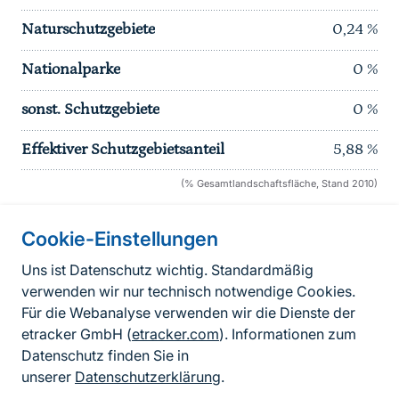
Naturschutzgebiete
0,24
%
Nationalparke
0
%
sonst. Schutzgebiete
0
%
Effektiver Schutzgebietsanteil
5,88
%
(% Gesamtlandschaftsfläche, Stand 2010)
Cookie-Einstellungen
Informationen zur Seite
Uns ist Datenschutz wichtig. Standardmäßig
verwenden wir nur technisch notwendige Cookies.
Fußzeile
Kontakt zum BfN
Für die Webanalyse verwenden wir die Dienste der
Kontaktformular
etracker GmbH (
etracker.com
). Informationen zum
Datenschutz finden Sie in
Erklärung zur Barrierefreiheit
unserer
Datenschutzerklärung
.