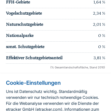
FFH-Gebiete
1,64
%
Vogelschutzgebiete
2,34
%
Naturschutzgebiete
2,01
%
Nationalparke
0
%
sonst. Schutzgebiete
0
%
Effektiver Schutzgebietsanteil
3,81
%
(% Gesamtlandschaftsfläche, Stand 2010)
Cookie-Einstellungen
Informationen zur Seite
Uns ist Datenschutz wichtig. Standardmäßig
verwenden wir nur technisch notwendige Cookies.
Fußzeile
Kontakt zum BfN
Für die Webanalyse verwenden wir die Dienste der
Kontaktformular
etracker GmbH (
etracker.com
). Informationen zum