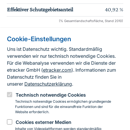
Effektiver Schutzgebietsanteil
40,92
%
(% Gesamtlandschaftsfläche, Stand 2010)
Cookie-Einstellungen
Informationen zur Seite
Uns ist Datenschutz wichtig. Standardmäßig
verwenden wir nur technisch notwendige Cookies.
Fußzeile
Kontakt zum BfN
Für die Webanalyse verwenden wir die Dienste der
Kontaktformular
etracker GmbH (
etracker.com
). Informationen zum
Datenschutz finden Sie in
Erklärung zur Barrierefreiheit
unserer
Datenschutzerklärung
.
Impressum
Technisch notwendige Cookies
Technisch notwendige Cookies ermöglichen grundlegende
Datenschutz
Funktionen und sind für die einwandfreie Funktion der
Website erforderlich.
Cookies externer Medien
Instagram
Facebook
YouTube
LinkedIn
Mastodon
Bluesky
Inhalte von Videoplattformen werden standardmäßig