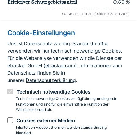
Effektiver Schutzgebietsanteil
0,69
%
(% Gesamtlandschaftsfläche, Stand 2010)
Cookie-Einstellungen
Informationen zur Seite
Uns ist Datenschutz wichtig. Standardmäßig
verwenden wir nur technisch notwendige Cookies.
Fußzeile
Kontakt zum BfN
Für die Webanalyse verwenden wir die Dienste der
Kontaktformular
etracker GmbH (
etracker.com
). Informationen zum
Datenschutz finden Sie in
Erklärung zur Barrierefreiheit
unserer
Datenschutzerklärung
.
Impressum
Technisch notwendige Cookies
Technisch notwendige Cookies ermöglichen grundlegende
Datenschutz
Funktionen und sind für die einwandfreie Funktion der
Website erforderlich.
Cookies externer Medien
Instagram
Facebook
YouTube
LinkedIn
Mastodon
Bluesky
Inhalte von Videoplattformen werden standardmäßig
blockiert.