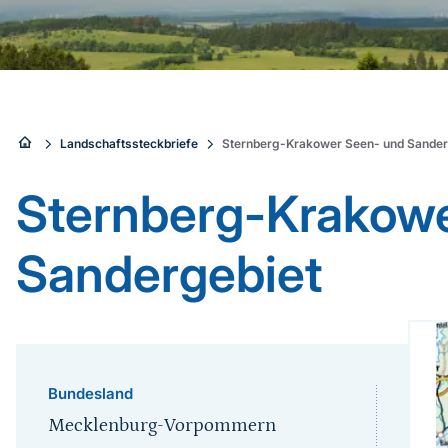
Sie
Landschaftssteckbriefe
Sternberg-Krakower Seen- und Sander
sind
Sternberg-Krakow
hier:
Sandergebiet
Bundesland
Mecklenburg-Vorpommern