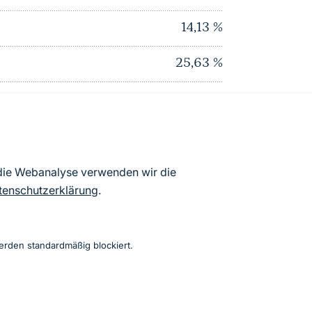
14,13
%
25,63
%
3,28
%
0
%
0,91
%
 die Webanalyse verwenden wir die
tenschutzerklärung
.
30,88
%
(% Gesamtlandschaftsfläche, Stand 2010)
erden standardmäßig blockiert.