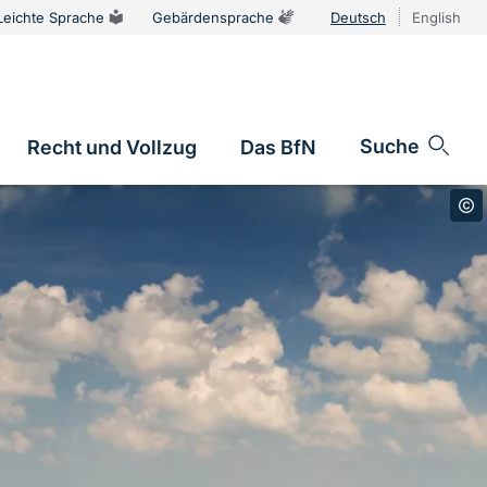
Leichte Sprache
Gebärdensprache
Deutsch
English
Sprachums
Suche
Recht und Vollzug
Das BfN