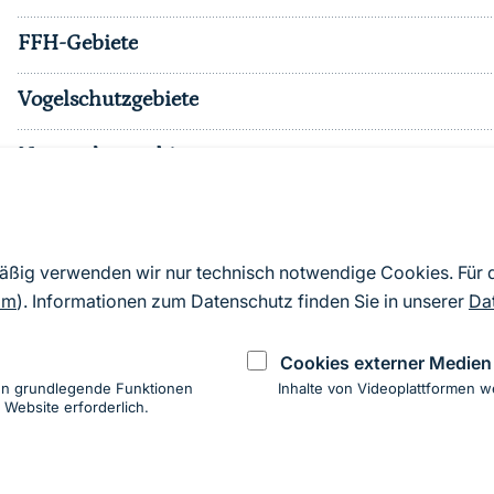
FFH-Gebiete
Vogelschutzgebiete
Naturschutzgebiete
Nationalparke
sonst. Schutzgebiete
mäßig verwenden wir nur technisch notwendige Cookies. Für
om
). Informationen zum Datenschutz finden Sie in unserer
Da
Effektiver Schutzgebietsanteil
Cookies externer Medien
en grundlegende Funktionen
Inhalte von Videoplattformen w
 Website erforderlich.
ung
hen