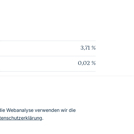
3,71
%
0,02
%
0,34
%
0
%
0
%
 die Webanalyse verwenden wir die
tenschutzerklärung
.
3,71
%