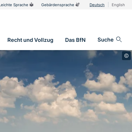
Leichte Sprache
Gebärdensprache
Deutsch
English
Sprachums
Suche
Recht und Vollzug
Das BfN