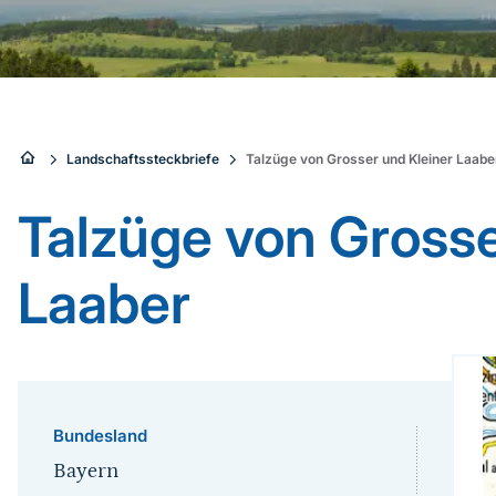
Sie
Landschaftssteckbriefe
Talzüge von Grosser und Kleiner Laabe
sind
Talzüge von Grosse
hier:
Laaber
Bundesland
Bayern