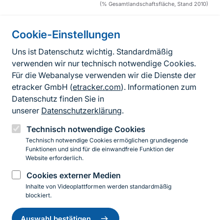
(% Gesamtlandschaftsfläche, Stand 2010)
Cookie-Einstellungen
Informationen zur Seite
Uns ist Datenschutz wichtig. Standardmäßig
verwenden wir nur technisch notwendige Cookies.
Fußzeile
Kontakt zum BfN
Für die Webanalyse verwenden wir die Dienste der
Kontaktformular
etracker GmbH (
etracker.com
). Informationen zum
Datenschutz finden Sie in
Erklärung zur Barrierefreiheit
unserer
Datenschutzerklärung
.
Impressum
Technisch notwendige Cookies
Technisch notwendige Cookies ermöglichen grundlegende
Datenschutz
Funktionen und sind für die einwandfreie Funktion der
Website erforderlich.
Cookies externer Medien
Instagram
Facebook
YouTube
LinkedIn
Mastodon
Bluesky
Inhalte von Videoplattformen werden standardmäßig
blockiert.
Einwilligung
© 2026 Bundesamt für Naturschutz
zurückziehen
Auswahl bestätigen