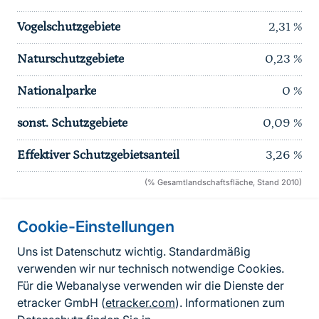
Vogelschutzgebiete
2,31
%
Naturschutzgebiete
0,23
%
Nationalparke
0
%
sonst. Schutzgebiete
0,09
%
Effektiver Schutzgebietsanteil
3,26
%
(% Gesamtlandschaftsfläche, Stand 2010)
Cookie-Einstellungen
Informationen zur Seite
Uns ist Datenschutz wichtig. Standardmäßig
verwenden wir nur technisch notwendige Cookies.
Fußzeile
Kontakt zum BfN
Für die Webanalyse verwenden wir die Dienste der
Kontaktformular
etracker GmbH (
etracker.com
). Informationen zum