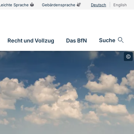
Leichte Sprache
Gebärdensprache
Deutsch
English
Sprachums
Suche
Recht und Vollzug
Das BfN