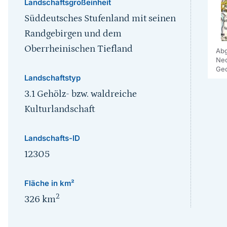
Landschaftsgroßeinheit
Süddeutsches Stufenland mit seinen
Randgebirgen und dem
Oberrheinischen Tiefland
Abg
Nec
Geo
Landschaftstyp
3.1 Gehölz- bzw. waldreiche
Kulturlandschaft
Landschafts-ID
12305
Fläche in km²
2
326
km
Sprungmarke