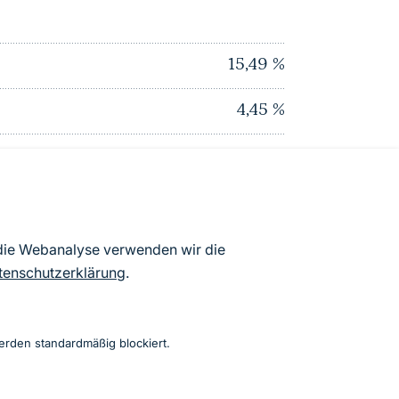
15,49
%
4,45
%
2,18
%
0
%
0
%
 die Webanalyse verwenden wir die
tenschutzerklärung
.
15,72
%
(% Gesamtlandschaftsfläche, Stand 2010)
erden standardmäßig blockiert.