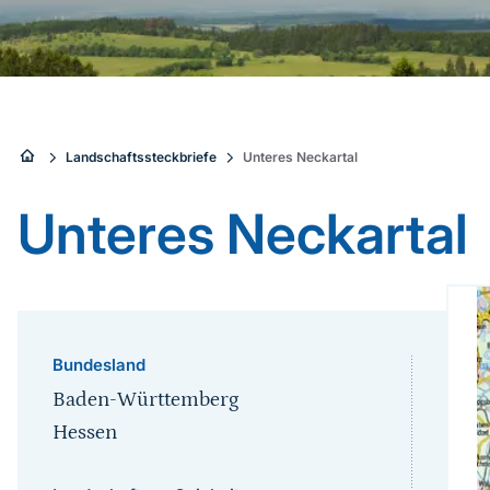
Sie
Landschaftssteckbriefe
Unteres Neckartal
sind
Unteres Neckartal
hier:
Bundesland
Baden-Württemberg
Hessen