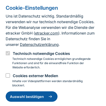
Cookie-Einstellungen
Informationen zur Seite
Uns ist Datenschutz wichtig. Standardmäßig
verwenden wir nur technisch notwendige Cookies.
Fußzeile
Kontakt zum BfN
Für die Webanalyse verwenden wir die Dienste der
Kontaktformular
etracker GmbH (
etracker.com
). Informationen zum
Datenschutz finden Sie in
Erklärung zur Barrierefreiheit
unserer
Datenschutzerklärung
.
Impressum
Technisch notwendige Cookies
Technisch notwendige Cookies ermöglichen grundlegende
Datenschutz
Funktionen und sind für die einwandfreie Funktion der
Website erforderlich.
Cookies externer Medien
Instagram
Facebook
YouTube
LinkedIn
Mastodon
Bluesky
Inhalte von Videoplattformen werden standardmäßig
blockiert.
Einwilligung
© 2026 Bundesamt für Naturschutz
zurückziehen
Auswahl bestätigen