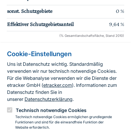
sonst. Schutzgebiete
0
%
Effektiver Schutzgebietsanteil
9,64
%
(% Gesamtlandschaftsfläche, Stand 2010)
Cookie-Einstellungen
Informationen zur Seite
Uns ist Datenschutz wichtig. Standardmäßig
verwenden wir nur technisch notwendige Cookies.
Fußzeile
Kontakt zum BfN
Für die Webanalyse verwenden wir die Dienste der
Kontaktformular
etracker GmbH (
etracker.com
). Informationen zum
Datenschutz finden Sie in
Erklärung zur Barrierefreiheit
unserer
Datenschutzerklärung
.
Impressum
Technisch notwendige Cookies
Technisch notwendige Cookies ermöglichen grundlegende
Datenschutz
Funktionen und sind für die einwandfreie Funktion der
Website erforderlich.