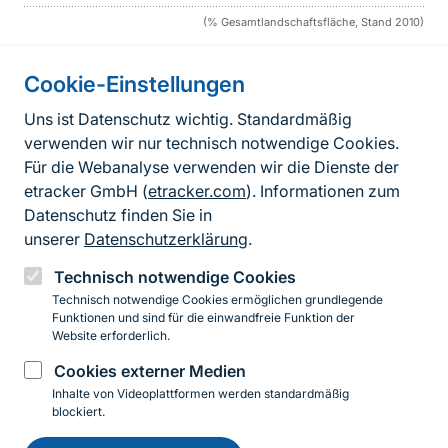
(% Gesamtlandschaftsfläche, Stand 2010)
Cookie-Einstellungen
Informationen zur Seite
Uns ist Datenschutz wichtig. Standardmäßig
verwenden wir nur technisch notwendige Cookies.
Fußzeile
Kontakt zum BfN
Für die Webanalyse verwenden wir die Dienste der
Kontaktformular
etracker GmbH (
etracker.com
). Informationen zum
Datenschutz finden Sie in
Erklärung zur Barrierefreiheit
unserer
Datenschutzerklärung
.
Impressum
Technisch notwendige Cookies
Technisch notwendige Cookies ermöglichen grundlegende
Datenschutz
Funktionen und sind für die einwandfreie Funktion der
Website erforderlich.
Cookies externer Medien
Instagram
Facebook
YouTube
LinkedIn
Mastodon
Bluesky
Inhalte von Videoplattformen werden standardmäßig
blockiert.
Einwilligung