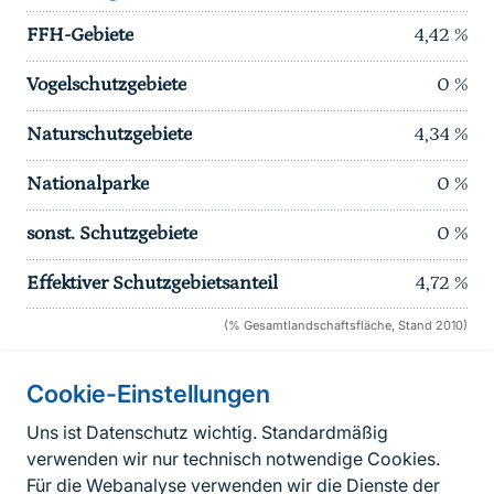
FFH-Gebiete
4,42
%
Vogelschutzgebiete
0
%
Naturschutzgebiete
4,34
%
Nationalparke
0
%
sonst. Schutzgebiete
0
%
Effektiver Schutzgebietsanteil
4,72
%
(% Gesamtlandschaftsfläche, Stand 2010)
Cookie-Einstellungen
Informationen zur Seite
Uns ist Datenschutz wichtig. Standardmäßig
verwenden wir nur technisch notwendige Cookies.
Fußzeile
Kontakt zum BfN
Für die Webanalyse verwenden wir die Dienste der