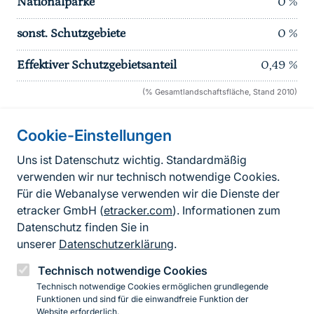
Nationalparke
0
%
sonst. Schutzgebiete
0
%
Effektiver Schutzgebietsanteil
0,49
%
(% Gesamtlandschaftsfläche, Stand 2010)
Cookie-Einstellungen
Informationen zur Seite
Uns ist Datenschutz wichtig. Standardmäßig
verwenden wir nur technisch notwendige Cookies.
Fußzeile
Kontakt zum BfN
Für die Webanalyse verwenden wir die Dienste der
Kontaktformular
etracker GmbH (
etracker.com
). Informationen zum
Datenschutz finden Sie in
Erklärung zur Barrierefreiheit
unserer
Datenschutzerklärung
.
Impressum
Technisch notwendige Cookies
Technisch notwendige Cookies ermöglichen grundlegende
Datenschutz
Funktionen und sind für die einwandfreie Funktion der
Website erforderlich.