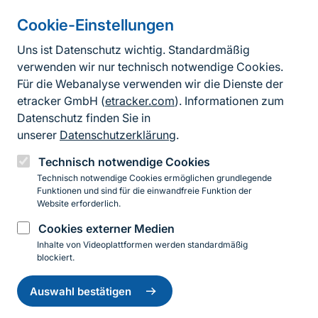
Cookie-Einstellungen
Informationen zur Seite
Uns ist Datenschutz wichtig. Standardmäßig
verwenden wir nur technisch notwendige Cookies.
Fußzeile
Kontakt zum BfN
Für die Webanalyse verwenden wir die Dienste der
Kontaktformular
etracker GmbH (
etracker.com
). Informationen zum
Datenschutz finden Sie in
Erklärung zur Barrierefreiheit
unserer
Datenschutzerklärung
.
Impressum
Technisch notwendige Cookies
Technisch notwendige Cookies ermöglichen grundlegende
Datenschutz
Funktionen und sind für die einwandfreie Funktion der
Website erforderlich.
Cookies externer Medien
Instagram
Facebook
YouTube
LinkedIn
Mastodon
Bluesky
Inhalte von Videoplattformen werden standardmäßig
blockiert.
Einwilligung
© 2026 Bundesamt für Naturschutz
zurückziehen
Auswahl bestätigen