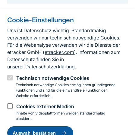
Cookie-Einstellungen
Informationen zur Seite
Uns ist Datenschutz wichtig. Standardmäßig
verwenden wir nur technisch notwendige Cookies.
Fußzeile
Kontakt zum BfN
Für die Webanalyse verwenden wir die Dienste der
Kontaktformular
etracker GmbH (
etracker.com
). Informationen zum
Datenschutz finden Sie in
Erklärung zur Barrierefreiheit
unserer
Datenschutzerklärung
.
Impressum
Technisch notwendige Cookies
Technisch notwendige Cookies ermöglichen grundlegende
Datenschutz
Funktionen und sind für die einwandfreie Funktion der
Website erforderlich.
Cookies externer Medien
Instagram
Facebook
YouTube
LinkedIn
Mastodon
Bluesky
Inhalte von Videoplattformen werden standardmäßig
blockiert.
Einwilligung
© 2026 Bundesamt für Naturschutz
zurückziehen
Auswahl bestätigen