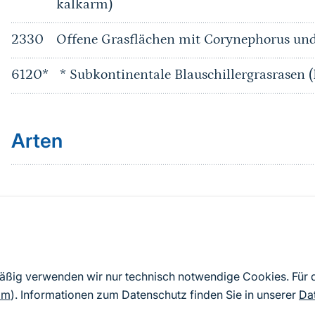
kalkarm)
2330
Offene Grasflächen mit Corynephorus und
6120*
* Subkontinentale Blauschillergrasrasen (
Arten
Quelle
Nach Angaben der an die EU übermittelten Standardd
mäßig verwenden wir nur technisch notwendige Cookies. Für
2019). Aus besonderen Schutzgründen enthalten die z
om
). Informationen zum Datenschutz finden Sie in unserer
Da
Daten keine Angaben zu sensiblen Arten.