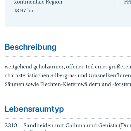
kontinentale Region
FF
13.97
ha
Sprungmarke
Beschreibung
weitgehend gehölzarmer, offener Teil eines größe
charakteristischen Silbergras- und Grasnelkenflure
Säumen sowie Flechten-Kiefernwäldern und -forste
Sprungmarke
Lebensraumtyp
2310
Sandheiden mit Calluna und Genista (Dün