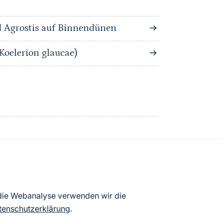
 Agrostis auf Binnendünen
Koelerion glaucae)
atenbögen Deutschlands (Stand:
 die Webanalyse verwenden wir die
ur Veröffentlichung freigegebenen
tenschutzerklärung
.