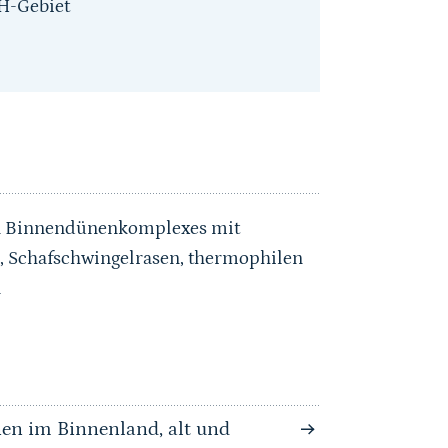
H-Gebiet
ren Binnendünenkomplexes mit
n, Schafschwingelrasen, thermophilen
n
en im Binnenland, alt und