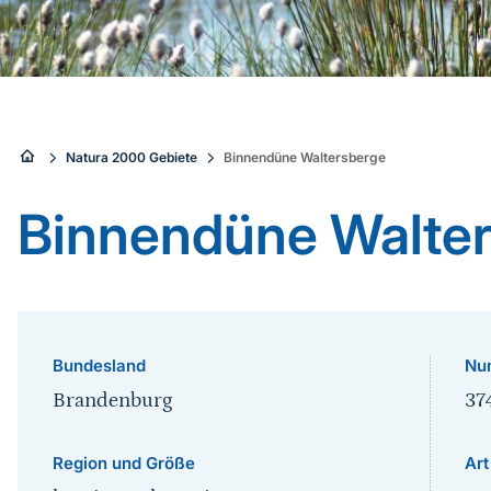
Sie
Natura 2000 Gebiete
Binnendüne Waltersberge
sind
Binnendüne Walte
hier:
Bundesland
Nu
Brandenburg
37
Region und Größe
Art