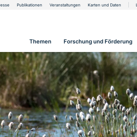
urschutz
resse
Publikationen
Veranstaltungen
Karten und Daten
vigation
Themen
Forschung und Förderung
Hauptnavigation