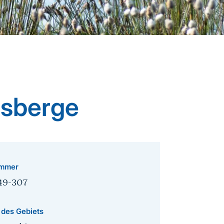
rsberge
mmer
49-307
 des Gebiets