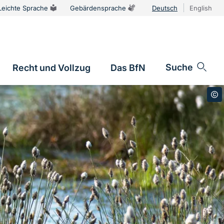
Leichte Sprache
Gebärdensprache
Deutsch
English
Sprachums
Suche
Recht und Vollzug
Das BfN