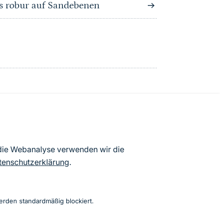
s robur auf Sandebenen
atenbögen Deutschlands (Stand:
 die Webanalyse verwenden wir die
ur Veröffentlichung freigegebenen
tenschutzerklärung
.
erden standardmäßig blockiert.