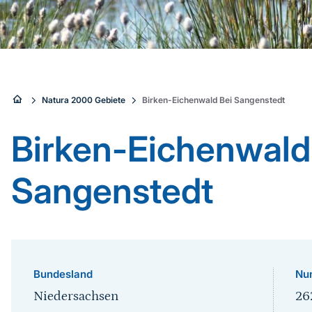
Sie
Natura 2000 Gebiete
Birken-Eichenwald Bei Sangenstedt
sind
Birken-Eichenwald
hier:
Sangenstedt
Bundesland
Nu
Niedersachsen
26