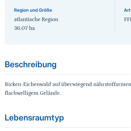
Region und Größe
Art
atlantische Region
FF
36.07
ha
Sprungmarke
Beschreibung
Birken-Eichenwald auf überwiegend nährstoffarmen,
flachwelligem Gelände.
Sprungmarke
Lebensraumtyp