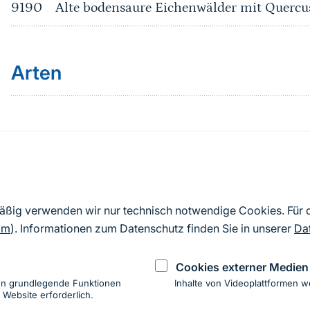
9190
Alte bodensaure Eichenwälder mit Quercu
Arten
Quelle
Nach Angaben der an die EU übermittelten Standardd
mäßig verwenden wir nur technisch notwendige Cookies. Für
2019). Aus besonderen Schutzgründen enthalten die z
om
). Informationen zum Datenschutz finden Sie in unserer
Da
Daten keine Angaben zu sensiblen Arten.
Cookies externer Medien
en grundlegende Funktionen
Inhalte von Videoplattformen w
 Website erforderlich.