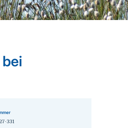
 bei
mmer
27-331