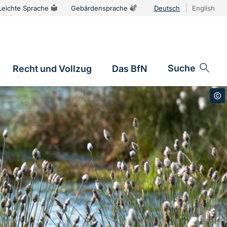
Leichte Sprache
Gebärdensprache
Deutsch
English
Sprachums
Suche
Recht und Vollzug
Das BfN