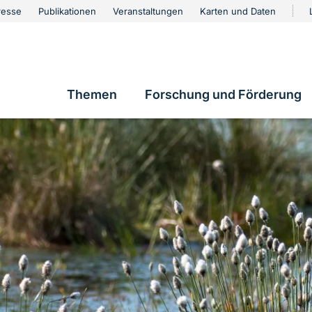
urschutz
resse
Publikationen
Veranstaltungen
Karten und Daten
vigation
Themen
Forschung und Förderung
Hauptnavigation