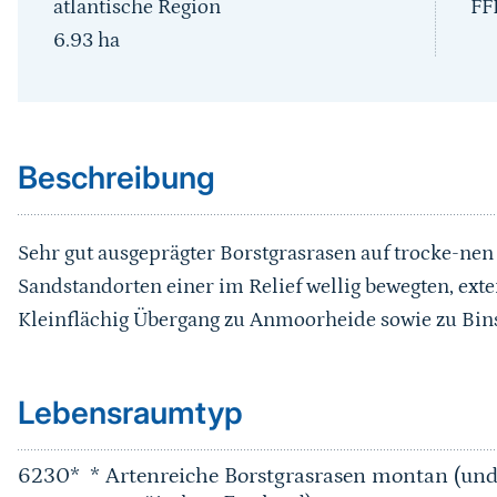
atlantische Region
FF
6.93
ha
Sprungmarke
Beschreibung
Sehr gut ausgeprägter Borstgrasrasen auf trocke-nen
Sandstandorten einer im Relief wellig bewegten, ext
Kleinflächig Übergang zu Anmoorheide sowie zu Bin
Sprungmarke
Lebensraumtyp
6230*
* Artenreiche Borstgrasrasen montan (u