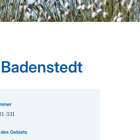
 Badenstedt
mmer
21-331
 des Gebiets