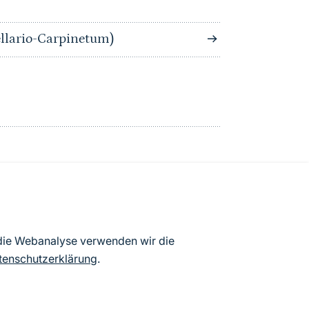
llario-Carpinetum)
atenbögen Deutschlands (Stand:
 die Webanalyse verwenden wir die
ur Veröffentlichung freigegebenen
tenschutzerklärung
.