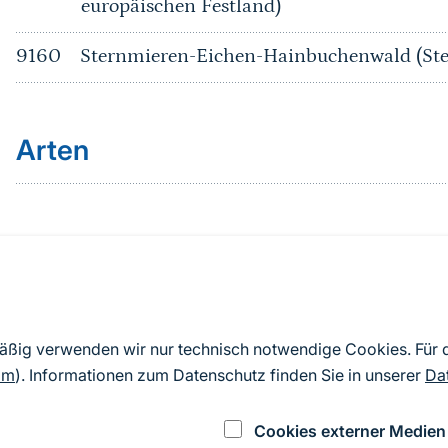
europäischen Festland)
9160
Sternmieren-Eichen-Hainbuchenwald (Ste
Arten
Quelle
Nach Angaben der an die EU übermittelten Standardd
mäßig verwenden wir nur technisch notwendige Cookies. Für
2019). Aus besonderen Schutzgründen enthalten die z
om
). Informationen zum Datenschutz finden Sie in unserer
Da
Daten keine Angaben zu sensiblen Arten.
Cookies externer Medien