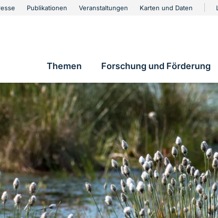
urschutz
resse
Publikationen
Veranstaltungen
Karten und Daten
vigation
Themen
Forschung und Förderung
Hauptnavigation