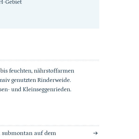
H-Gebiet
 bis feuchten, nährstoffarmen
ensiv genutzten Rinderweide.
sen- und Kleinseggenrieden.
nd submontan auf dem