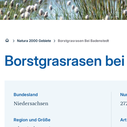
Sie
Natura 2000 Gebiete
Borstgrasrasen Bei Badenstedt
sind
Borstgrasrasen bei
hier:
Bundesland
Nu
Niedersachsen
27
Region und Größe
Art