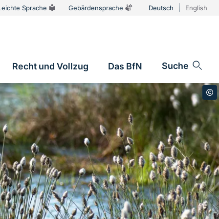
Leichte Sprache
Gebärdensprache
Deutsch
English
Sprachums
Suche
Recht und Vollzug
Das BfN