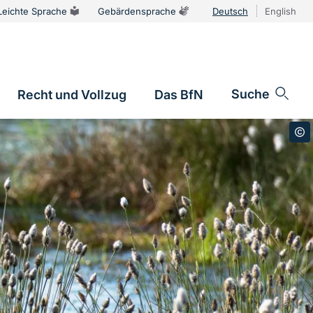
Leichte Sprache
Gebärdensprache
Deutsch
English
Sprachums
Suche
Recht und Vollzug
Das BfN