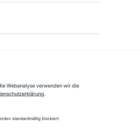
atenbögen Deutschlands (Stand:
 die Webanalyse verwenden wir die
ur Veröffentlichung freigegebenen
tenschutzerklärung
.
erden standardmäßig blockiert.