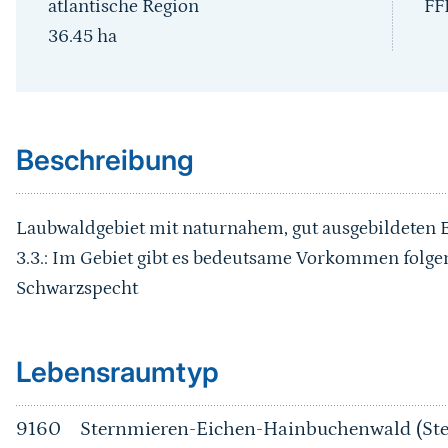
atlantische Region
FF
36.45
ha
Sprungmarke
Beschreibung
Laubwaldgebiet mit naturnahem, gut ausgebildeten
3.3.: Im Gebiet gibt es bedeutsame Vorkommen folgen
Schwarzspecht
Sprungmarke
Lebensraumtyp
9160
Sternmieren-Eichen-Hainbuchenwald (Ste