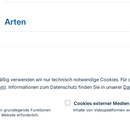
Arten
Quelle
Nach Angaben der an die EU übermittelten Standardd
mäßig verwenden wir nur technisch notwendige Cookies. Für
2019). Aus besonderen Schutzgründen enthalten die z
om
). Informationen zum Datenschutz finden Sie in unserer
Da
Daten keine Angaben zu sensiblen Arten.
Cookies externer Medien
en grundlegende Funktionen
Inhalte von Videoplattformen w
 Website erforderlich.
ung