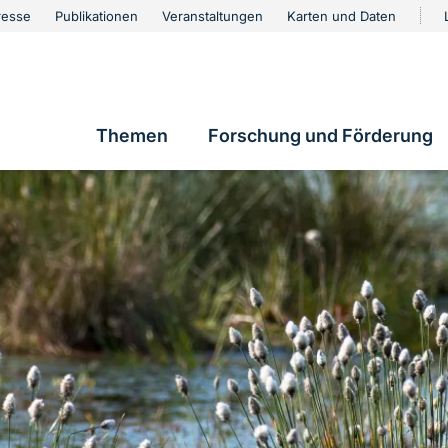
urschutz
resse
Publikationen
Veranstaltungen
Karten und Daten
vigation
Themen
Forschung und Förderung
Hauptnavigation