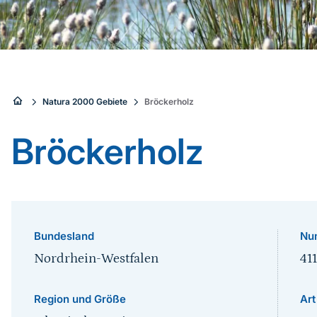
Sie
Natura 2000 Gebiete
Bröckerholz
sind
Bröckerholz
hier:
Bundesland
Nu
Nordrhein-Westfalen
41
Region und Größe
Art