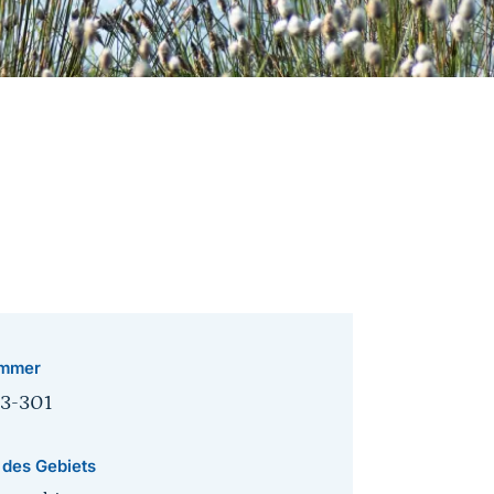
mmer
13-301
 des Gebiets