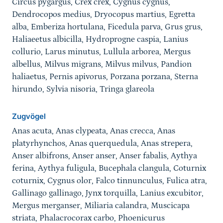
Circus pygargus, Crex crex, Cygnus cygnus,
Dendrocopos medius, Dryocopus martius, Egretta
alba, Emberiza hortulana, Ficedula parva, Grus grus,
Haliaeetus albicilla, Hydroprogne caspia, Lanius
collurio, Larus minutus, Lullula arborea, Mergus
albellus, Milvus migrans, Milvus milvus, Pandion
haliaetus, Pernis apivorus, Porzana porzana, Sterna
hirundo, Sylvia nisoria, Tringa glareola
Zugvögel
Anas acuta, Anas clypeata, Anas crecca, Anas
platyrhynchos, Anas querquedula, Anas strepera,
Anser albifrons, Anser anser, Anser fabalis, Aythya
ferina, Aythya fuligula, Bucephala clangula, Coturnix
coturnix, Cygnus olor, Falco tinnunculus, Fulica atra,
Gallinago gallinago, Jynx torquilla, Lanius excubitor,
Mergus merganser, Miliaria calandra, Muscicapa
striata, Phalacrocorax carbo, Phoenicurus