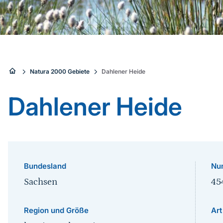
Sie
Natura 2000 Gebiete
Dahlener Heide
sind
Dahlener Heide
hier:
Bundesland
Nu
Sachsen
45
Region und Größe
Art