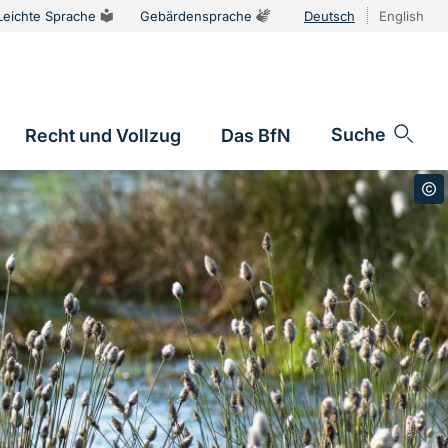
Leichte Sprache
Gebärdensprache
Deutsch
English
Sprachums
Suche
Recht und Vollzug
Das BfN