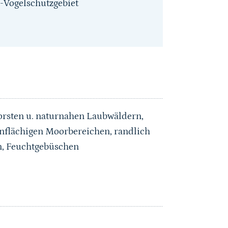
-Vogelschutzgebiet
orsten u. naturnahen Laubwäldern,
inflächigen Moorbereichen, randlich
n, Feuchtgebüschen