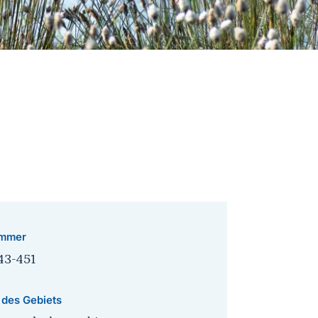
mmer
43-451
 des Gebiets