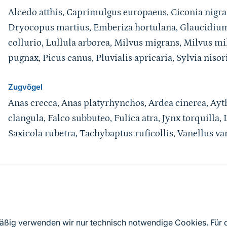
Alcedo atthis, Caprimulgus europaeus, Ciconia nigra,
Dryocopus martius, Emberiza hortulana, Glaucidium
collurio, Lullula arborea, Milvus migrans, Milvus m
pugnax, Picus canus, Pluvialis apricaria, Sylvia nisor
Zugvögel
Anas crecca, Anas platyrhynchos, Ardea cinerea, Ayth
clangula, Falco subbuteo, Fulica atra, Jynx torquilla,
Saxicola rubetra, Tachybaptus ruficollis, Vanellus va
Quelle
Nach Angaben der an die EU übermittelten Standardd
mäßig verwenden wir nur technisch notwendige Cookies. Für