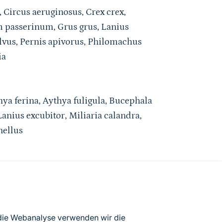
 Circus aeruginosus, Crex crex,
 passerinum, Grus grus, Lanius
ilvus, Pernis apivorus, Philomachus
ia
ya ferina, Aythya fuligula, Bucephala
 Lanius excubitor, Miliaria calandra,
nellus
atenbögen Deutschlands (Stand:
 die Webanalyse verwenden wir die