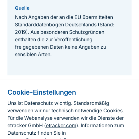
Quelle
Nach Angaben der an die EU übermittelten
Standarddatenbögen Deutschlands (Stand:
2019). Aus besonderen Schutzgründen
enthalten die zur Veröffentlichung
freigegebenen Daten keine Angaben zu
sensiblen Arten.
Cookie-Einstellungen
Informationen zur Seite
Uns ist Datenschutz wichtig. Standardmäßig
verwenden wir nur technisch notwendige Cookies.
Fußzeile
Kontakt zum BfN
Für die Webanalyse verwenden wir die Dienste der
Kontaktformular
etracker GmbH (
etracker.com
). Informationen zum
Datenschutz finden Sie in
Erklärung zur Barrierefreiheit