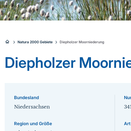
Sie
Natura 2000 Gebiete
Diepholzer Moorniederung
sind
Diepholzer Moorni
hier:
Bundesland
Nu
Niedersachsen
34
Region und Größe
Art