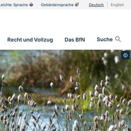
Leichte Sprache
Gebärdensprache
Deutsch
English
Sprachums
Suche
Recht und Vollzug
Das BfN