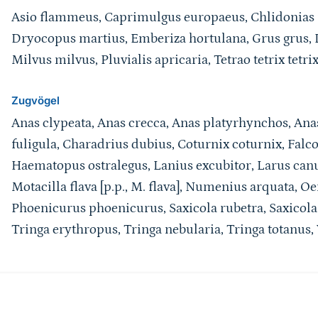
Asio flammeus, Caprimulgus europaeus, Chlidonias n
Dryocopus martius, Emberiza hortulana, Grus grus, L
Milvus milvus, Pluvialis apricaria, Tetrao tetrix tetri
Zugvögel
Anas clypeata, Anas crecca, Anas platyrhynchos, Ana
fuligula, Charadrius dubius, Coturnix coturnix, Falco
Haematopus ostralegus, Lanius excubitor, Larus can
Motacilla flava [p.p., M. flava], Numenius arquata, O
Phoenicurus phoenicurus, Saxicola rubetra, Saxicola 
Tringa erythropus, Tringa nebularia, Tringa totanus,