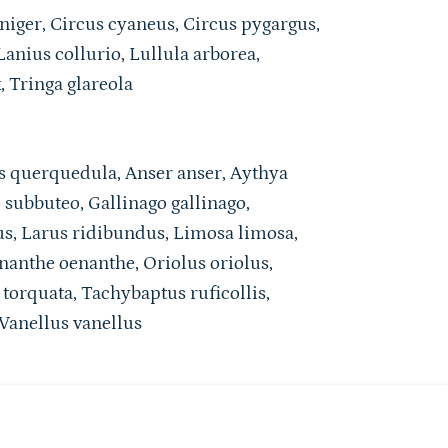
iger, Circus cyaneus, Circus pygargus,
anius collurio, Lullula arborea,
x, Tringa glareola
s querquedula, Anser anser, Aythya
 subbuteo, Gallinago gallinago,
us, Larus ridibundus, Limosa limosa,
enanthe oenanthe, Oriolus oriolus,
torquata, Tachybaptus ruficollis,
 Vanellus vanellus