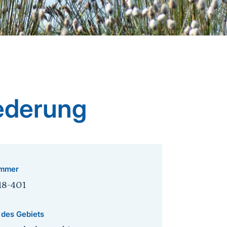
ederung
mmer
18-401
 des Gebiets