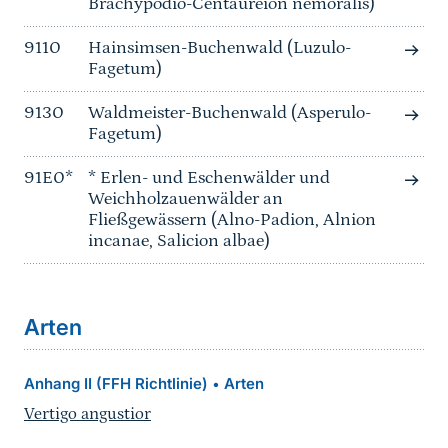
Brachypodio-Centaureion nemoralis)
9110
Hainsimsen-Buchenwald (Luzulo-
Fagetum)
9130
Waldmeister-Buchenwald (Asperulo-
Fagetum)
91E0*
* Erlen- und Eschenwälder und
Weichholzauenwälder an
Fließgewässern (Alno-Padion, Alnion
incanae, Salicion albae)
Arten
Anhang II (FFH Richtlinie)
Arten
•
Vertigo angustior