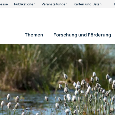
urschutz
resse
Publikationen
Veranstaltungen
Karten und Daten
vigation
Themen
Forschung und Förderung
Hauptnavigation