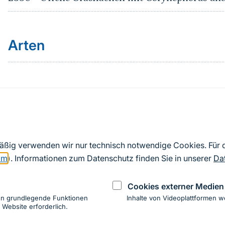
Arten
Quelle
Nach Angaben der an die EU übermittelten Standardd
mäßig verwenden wir nur technisch notwendige Cookies. Für
2019). Aus besonderen Schutzgründen enthalten die z
om
). Informationen zum Datenschutz finden Sie in unserer
Da
Daten keine Angaben zu sensiblen Arten.
Cookies externer Medien
en grundlegende Funktionen
Inhalte von Videoplattformen w
 Website erforderlich.