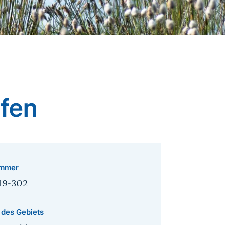
fen
mmer
19-302
 des Gebiets