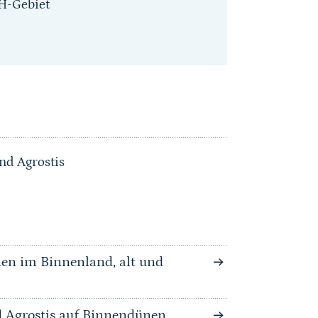
H-Gebiet
nd Agrostis
en im Binnenland, alt und
 Agrostis auf Binnendünen