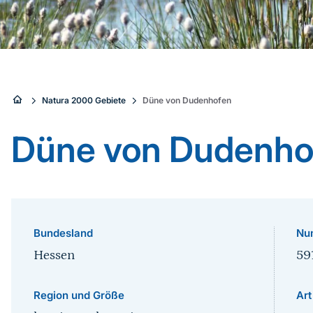
Sie
Natura 2000 Gebiete
Düne von Dudenhofen
sind
Düne von Dudenho
hier:
Bundesland
Nu
Hessen
59
Region und Größe
Art