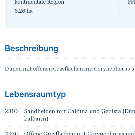
kontinentale Region
FF
6.26
ha
Sprungmarke
Beschreibung
Dünen mit offenen Grasflächen mit Corynephorus u
Sprungmarke
Lebensraumtyp
2310
Sandheiden mit Calluna und Genista (Dün
kalkarm)
2330
Offene Grasflächen mit Corynephorus und