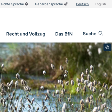
Leichte Sprache
Gebärdensprache
Deutsch
English
Sprachums
Suche
Recht und Vollzug
Das BfN