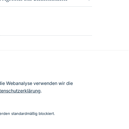
atenbögen Deutschlands (Stand:
 die Webanalyse verwenden wir die
ur Veröffentlichung freigegebenen
tenschutzerklärung
.
erden standardmäßig blockiert.