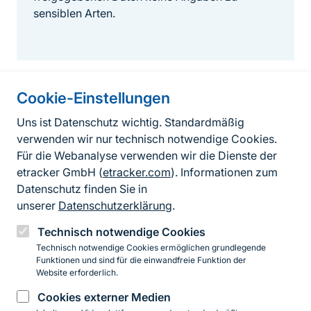
sensiblen Arten.
Cookie-Einstellungen
Informationen zur Seite
Uns ist Datenschutz wichtig. Standardmäßig
verwenden wir nur technisch notwendige Cookies.
Fußzeile
Kontakt zum BfN
Für die Webanalyse verwenden wir die Dienste der
Kontaktformular
etracker GmbH (
etracker.com
). Informationen zum
Datenschutz finden Sie in
Erklärung zur Barrierefreiheit
unserer
Datenschutzerklärung
.
Impressum
Technisch notwendige Cookies
Technisch notwendige Cookies ermöglichen grundlegende
Datenschutz
Funktionen und sind für die einwandfreie Funktion der
Website erforderlich.
Cookies externer Medien
Instagram
Facebook
YouTube
LinkedIn
Mastodon
Bluesky