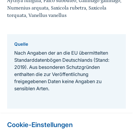
Aythya fuligula, Falco subbuteo, Gallinago gallinago,
Numenius arquata, Saxicola rubetra, Saxicola
torquata, Vanellus vanellus
Quelle
Nach Angaben der an die EU übermittelten
Standarddatenbögen Deutschlands (Stand:
2019). Aus besonderen Schutzgründen
enthalten die zur Veröffentlichung
freigegebenen Daten keine Angaben zu
sensiblen Arten.
Cookie-Einstellungen
Informationen zur Seite