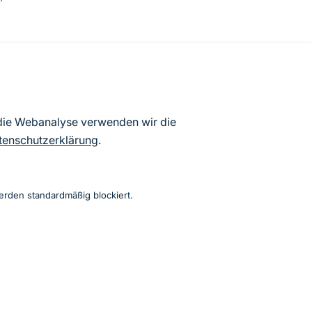
atenbögen Deutschlands (Stand:
 die Webanalyse verwenden wir die
ur Veröffentlichung freigegebenen
tenschutzerklärung
.
erden standardmäßig blockiert.
Instagram
Facebook
YouTube
LinkedIn
Mastodon
Bluesky