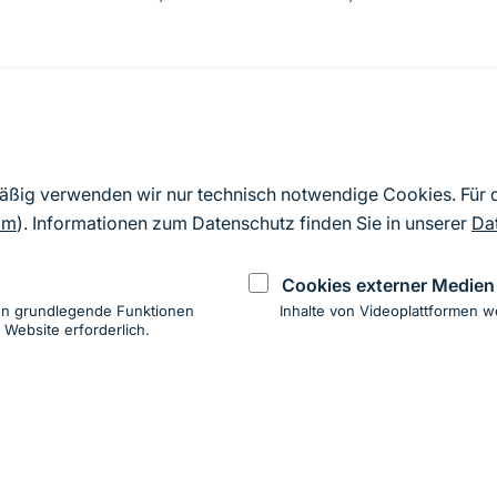
Quelle
Nach Angaben der an die EU übermittelten Standardd
mäßig verwenden wir nur technisch notwendige Cookies. Für
2019). Aus besonderen Schutzgründen enthalten die z
om
). Informationen zum Datenschutz finden Sie in unserer
Da
Daten keine Angaben zu sensiblen Arten.
Cookies externer Medien
en grundlegende Funktionen
Inhalte von Videoplattformen w
 Website erforderlich.
ung
hen
ung zur Barrierefreiheit
Impressum
Datenschutz