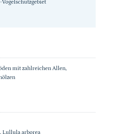
-Vogelschutzgebiet
öden mit zahlreichen Allen,
hölzen
, Lullula arborea