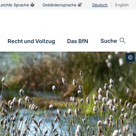
Leichte Sprache
Gebärdensprache
Deutsch
English
Sprachums
Suche
Recht und Vollzug
Das BfN