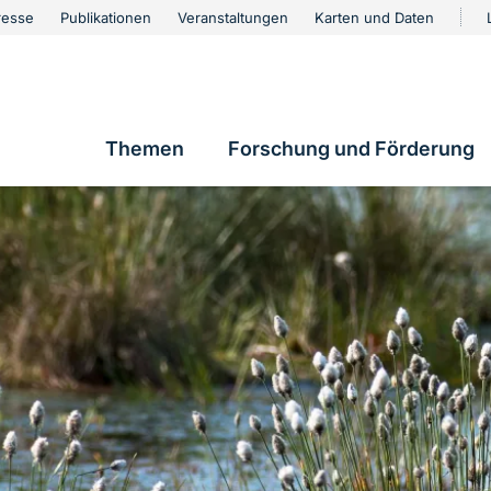
urschutz
resse
Publikationen
Veranstaltungen
Karten und Daten
vigation
Themen
Forschung und Förderung
Hauptnavigation