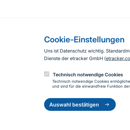
Cookie-Einstellungen
Uns ist Datenschutz wichtig. Standard
Dienste der etracker GmbH (
etracker.c
Technisch notwendige Cookies
Technisch notwendige Cookies ermöglich
und sind für die einwandfreie Funktion der
Einwillig
Informationen zur Seite
zurückzie
Auswahl bestätigen
Fußzeile
Kontakt zum BfN
Kontaktformular
Erklär