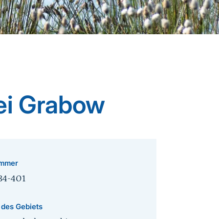
ei Grabow
mmer
34-401
 des Gebiets