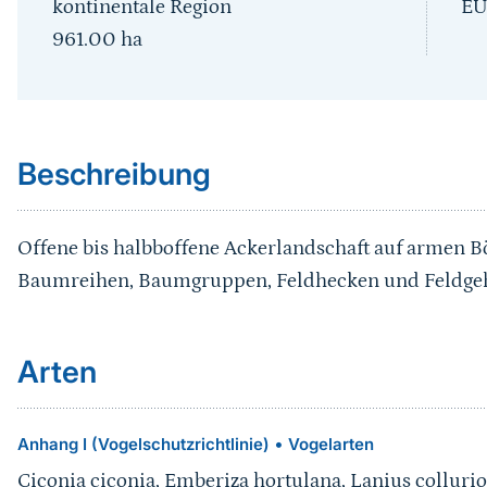
kontinentale Region
EU
961.00
ha
Sprungmarke
Beschreibung
Offene bis halbboffene Ackerlandschaft auf armen B
Baumreihen, Baumgruppen, Feldhecken und Feldge
Arten
•
Anhang I (Vogelschutzrichtlinie)
Vogelarten
Ciconia ciconia, Emberiza hortulana, Lanius collurio