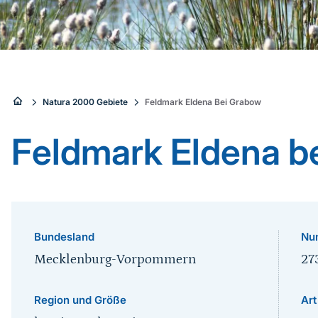
Sie
Natura 2000 Gebiete
Feldmark Eldena Bei Grabow
sind
Feldmark Eldena b
hier:
Bundesland
Nu
Mecklenburg-Vorpommern
27
Region und Größe
Art