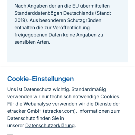
Nach Angaben der an die EU übermittelten
Standarddatenbögen Deutschlands (Stand:
2019). Aus besonderen Schutzgründen
enthalten die zur Veröffentlichung
freigegebenen Daten keine Angaben zu
sensiblen Arten.
Cookie-Einstellungen
Informationen zur Seite
Uns ist Datenschutz wichtig. Standardmäßig
verwenden wir nur technisch notwendige Cookies.
Fußzeile
Kontakt zum BfN
Für die Webanalyse verwenden wir die Dienste der
Kontaktformular
etracker GmbH (
etracker.com
). Informationen zum
Datenschutz finden Sie in
Erklärung zur Barrierefreiheit
unserer
Datenschutzerklärung
.
Impressum