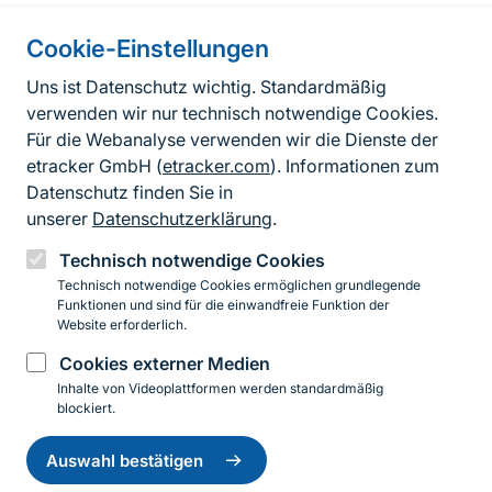
Cookie-Einstellungen
Informationen zur Seite
Uns ist Datenschutz wichtig. Standardmäßig
verwenden wir nur technisch notwendige Cookies.
Fußzeile
Kontakt zum BfN
Für die Webanalyse verwenden wir die Dienste der
Kontaktformular
etracker GmbH (
etracker.com
). Informationen zum
Datenschutz finden Sie in
Erklärung zur Barrierefreiheit
unserer
Datenschutzerklärung
.
Impressum
Technisch notwendige Cookies
Technisch notwendige Cookies ermöglichen grundlegende
Datenschutz
Funktionen und sind für die einwandfreie Funktion der
Website erforderlich.
Cookies externer Medien
Instagram
Facebook
YouTube
LinkedIn
Mastodon
Bluesky
Inhalte von Videoplattformen werden standardmäßig
blockiert.
Einwilligung
© 2026 Bundesamt für Naturschutz
zurückziehen
Auswahl bestätigen