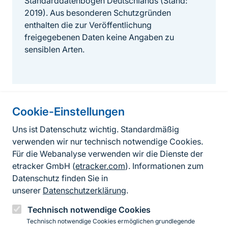
Standarddatenbögen Deutschlands (Stand:
2019). Aus besonderen Schutzgründen
enthalten die zur Veröffentlichung
freigegebenen Daten keine Angaben zu
sensiblen Arten.
Cookie-Einstellungen
Informationen zur Seite
Uns ist Datenschutz wichtig. Standardmäßig
verwenden wir nur technisch notwendige Cookies.
Fußzeile
Kontakt zum BfN
Für die Webanalyse verwenden wir die Dienste der
Kontaktformular
etracker GmbH (
etracker.com
). Informationen zum
Datenschutz finden Sie in
Erklärung zur Barrierefreiheit
unserer
Datenschutzerklärung
.
Impressum
Technisch notwendige Cookies
Technisch notwendige Cookies ermöglichen grundlegende
Datenschutz