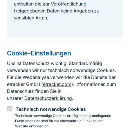
enthalten die zur Veröffentlichung
freigegebenen Daten keine Angaben zu
sensiblen Arten.
Cookie-Einstellungen
Informationen zur Seite
Uns ist Datenschutz wichtig. Standardmäßig
verwenden wir nur technisch notwendige Cookies.
Fußzeile
Kontakt zum BfN
Für die Webanalyse verwenden wir die Dienste der
Kontaktformular
etracker GmbH (
etracker.com
). Informationen zum
Datenschutz finden Sie in
Erklärung zur Barrierefreiheit
unserer
Datenschutzerklärung
.
Impressum
Technisch notwendige Cookies
Technisch notwendige Cookies ermöglichen grundlegende
Datenschutz
Funktionen und sind für die einwandfreie Funktion der
Website erforderlich.