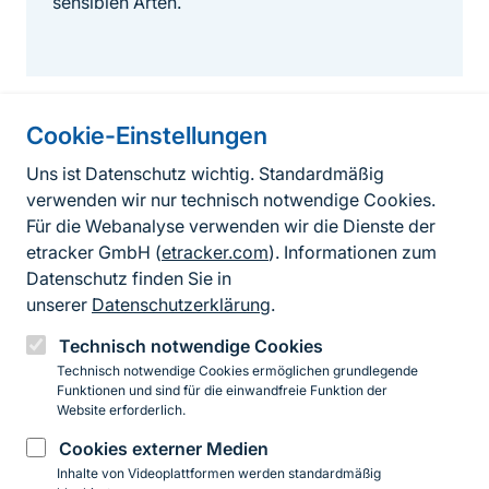
sensiblen Arten.
Cookie-Einstellungen
Informationen zur Seite
Uns ist Datenschutz wichtig. Standardmäßig
verwenden wir nur technisch notwendige Cookies.
Fußzeile
Kontakt zum BfN
Für die Webanalyse verwenden wir die Dienste der
Kontaktformular
etracker GmbH (
etracker.com
). Informationen zum
Datenschutz finden Sie in
Erklärung zur Barrierefreiheit
unserer
Datenschutzerklärung
.
Impressum
Technisch notwendige Cookies
Technisch notwendige Cookies ermöglichen grundlegende
Datenschutz
Funktionen und sind für die einwandfreie Funktion der
Website erforderlich.
Cookies externer Medien
Instagram
Facebook
YouTube
LinkedIn
Mastodon
Bluesky
Inhalte von Videoplattformen werden standardmäßig