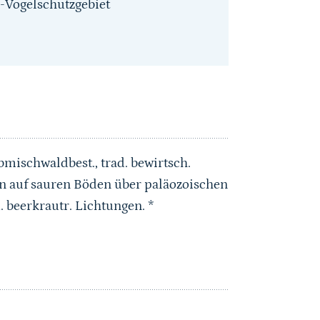
-Vogelschutzgebiet
bmischwaldbest., trad. bewirtsch.
n auf sauren Böden über paläozoischen
. beerkrautr. Lichtungen. *