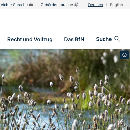
Leichte Sprache
Gebärdensprache
Deutsch
English
Sprachums
Suche
Recht und Vollzug
Das BfN