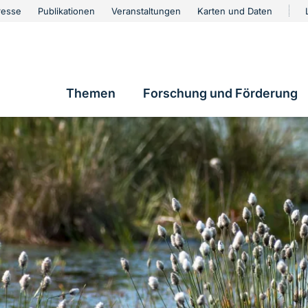
urschutz
resse
Publikationen
Veranstaltungen
Karten und Daten
vigation
Themen
Forschung und Förderung
Hauptnavigation