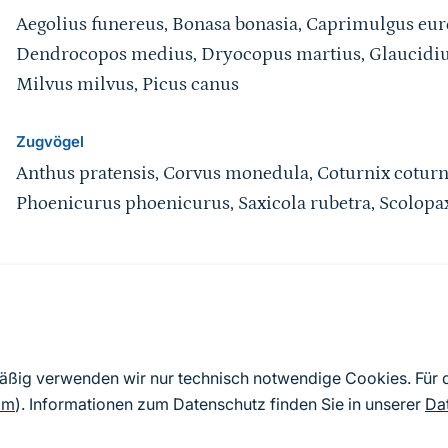
Aegolius funereus, Bonasa bonasia, Caprimulgus euro
Dendrocopos medius, Dryocopus martius, Glaucidiu
Milvus milvus, Picus canus
Zugvögel
Anthus pratensis, Corvus monedula, Coturnix coturni
Phoenicurus phoenicurus, Saxicola rubetra, Scolopax
Quelle
Nach Angaben der an die EU übermittelten Standardd
mäßig verwenden wir nur technisch notwendige Cookies. Für
2019). Aus besonderen Schutzgründen enthalten die z
om
). Informationen zum Datenschutz finden Sie in unserer
Da
Daten keine Angaben zu sensiblen Arten.