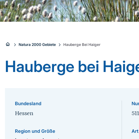
Sie
Natura 2000 Gebiete
Hauberge Bei Haiger
sind
Hauberge bei Haig
hier:
Bundesland
Nu
Hessen
51
Region und Größe
Art