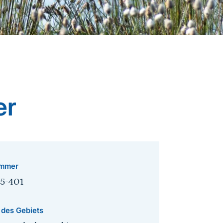
er
mmer
15-401
 des Gebiets