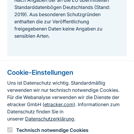
Nach Angaben der an die EU übermittelten
Standarddatenbögen Deutschlands (Stand:
2019). Aus besonderen Schutzgründen
enthalten die zur Veröffentlichung
freigegebenen Daten keine Angaben zu
sensiblen Arten.
Cookie-Einstellungen
Informationen zur Seite
Uns ist Datenschutz wichtig. Standardmäßig
verwenden wir nur technisch notwendige Cookies.
Fußzeile
Kontakt zum BfN
Für die Webanalyse verwenden wir die Dienste der
Kontaktformular
etracker GmbH (
etracker.com
). Informationen zum
Datenschutz finden Sie in
Erklärung zur Barrierefreiheit
unserer
Datenschutzerklärung
.
Impressum
Technisch notwendige Cookies