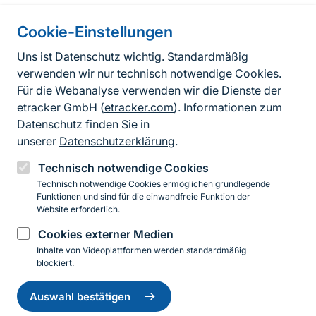
Cookie-Einstellungen
Informationen zur Seite
Uns ist Datenschutz wichtig. Standardmäßig
verwenden wir nur technisch notwendige Cookies.
Fußzeile
Kontakt zum BfN
Für die Webanalyse verwenden wir die Dienste der
Kontaktformular
etracker GmbH (
etracker.com
). Informationen zum
Datenschutz finden Sie in
Erklärung zur Barrierefreiheit
unserer
Datenschutzerklärung
.
Impressum
Technisch notwendige Cookies
Technisch notwendige Cookies ermöglichen grundlegende
Datenschutz
Funktionen und sind für die einwandfreie Funktion der
Website erforderlich.
Cookies externer Medien
Instagram
Facebook
YouTube
LinkedIn
Mastodon
Bluesky
Inhalte von Videoplattformen werden standardmäßig
blockiert.
Einwilligung
© 2026 Bundesamt für Naturschutz
zurückziehen
Auswahl bestätigen