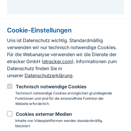
Cookie-Einstellungen
Informationen zur Seite
Uns ist Datenschutz wichtig. Standardmäßig
verwenden wir nur technisch notwendige Cookies.
Fußzeile
Kontakt zum BfN
Für die Webanalyse verwenden wir die Dienste der
Kontaktformular
etracker GmbH (
etracker.com
). Informationen zum
Datenschutz finden Sie in
Erklärung zur Barrierefreiheit
unserer
Datenschutzerklärung
.
Impressum
Technisch notwendige Cookies
Technisch notwendige Cookies ermöglichen grundlegende
Datenschutz
Funktionen und sind für die einwandfreie Funktion der
Website erforderlich.
Cookies externer Medien
Instagram
Facebook
YouTube
LinkedIn
Mastodon
Bluesky
Inhalte von Videoplattformen werden standardmäßig
blockiert.