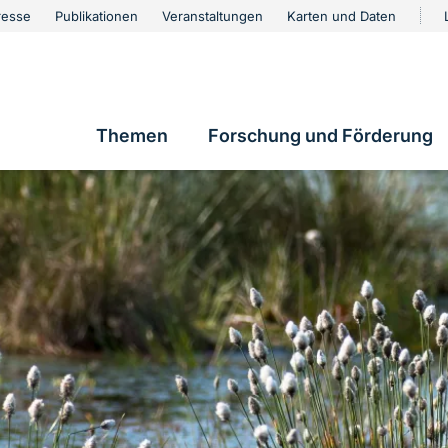
urschutz
resse
Publikationen
Veranstaltungen
Karten und Daten
vigation
Themen
Forschung und Förderung
Hauptnavigation