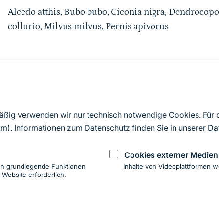
Alcedo atthis, Bubo bubo, Ciconia nigra, Dendrocop
collurio, Milvus milvus, Pernis apivorus
Quelle
Nach Angaben der an die EU übermittelten Standardd
mäßig verwenden wir nur technisch notwendige Cookies. Für
2019). Aus besonderen Schutzgründen enthalten die z
om
). Informationen zum Datenschutz finden Sie in unserer
Da
Daten keine Angaben zu sensiblen Arten.
Cookies externer Medien
en grundlegende Funktionen
Inhalte von Videoplattformen w
 Website erforderlich.
ung
hen