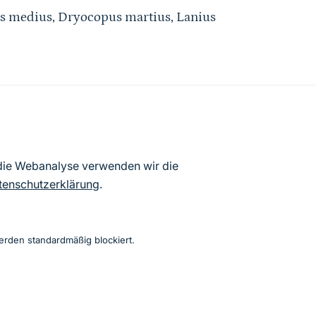
os medius, Dryocopus martius, Lanius
atenbögen Deutschlands (Stand:
 die Webanalyse verwenden wir die
ur Veröffentlichung freigegebenen
tenschutzerklärung
.
erden standardmäßig blockiert.