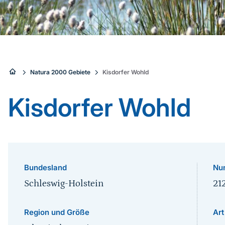
Sie
Natura 2000 Gebiete
Kisdorfer Wohld
sind
Kisdorfer Wohld
hier:
Bundesland
Nu
Schleswig-Holstein
21
Region und Größe
Art