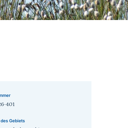
mmer
26-401
 des Gebiets