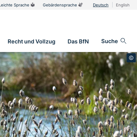
Leichte Sprache
Gebärdensprache
Deutsch
English
Sprachums
Suche
Recht und Vollzug
Das BfN