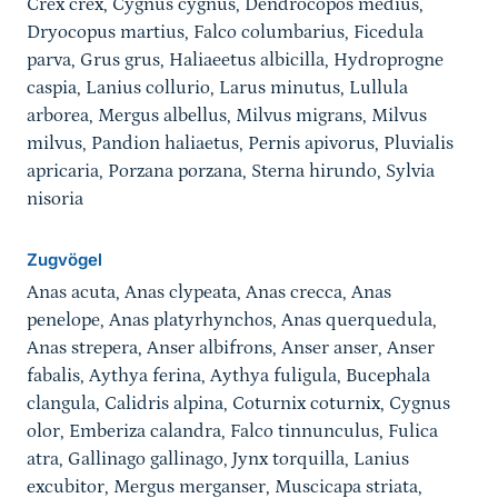
Crex crex, Cygnus cygnus, Dendrocopos medius,
Dryocopus martius, Falco columbarius, Ficedula
parva, Grus grus, Haliaeetus albicilla, Hydroprogne
caspia, Lanius collurio, Larus minutus, Lullula
arborea, Mergus albellus, Milvus migrans, Milvus
milvus, Pandion haliaetus, Pernis apivorus, Pluvialis
apricaria, Porzana porzana, Sterna hirundo, Sylvia
nisoria
Zugvögel
Anas acuta, Anas clypeata, Anas crecca, Anas
penelope, Anas platyrhynchos, Anas querquedula,
Anas strepera, Anser albifrons, Anser anser, Anser
fabalis, Aythya ferina, Aythya fuligula, Bucephala
clangula, Calidris alpina, Coturnix coturnix, Cygnus
olor, Emberiza calandra, Falco tinnunculus, Fulica
atra, Gallinago gallinago, Jynx torquilla, Lanius
excubitor, Mergus merganser, Muscicapa striata,