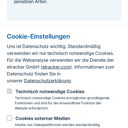
sensiblen Arten.
Cookie-Einstellungen
Informationen zur Seite
Uns ist Datenschutz wichtig. Standardmäßig
verwenden wir nur technisch notwendige Cookies.
Fußzeile
Kontakt zum BfN
Für die Webanalyse verwenden wir die Dienste der
Kontaktformular
etracker GmbH (
etracker.com
). Informationen zum
Datenschutz finden Sie in
Erklärung zur Barrierefreiheit
unserer
Datenschutzerklärung
.
Impressum
Technisch notwendige Cookies
Technisch notwendige Cookies ermöglichen grundlegende
Datenschutz
Funktionen und sind für die einwandfreie Funktion der
Website erforderlich.
Cookies externer Medien
Instagram
Facebook
YouTube
LinkedIn
Mastodon
Bluesky
Inhalte von Videoplattformen werden standardmäßig