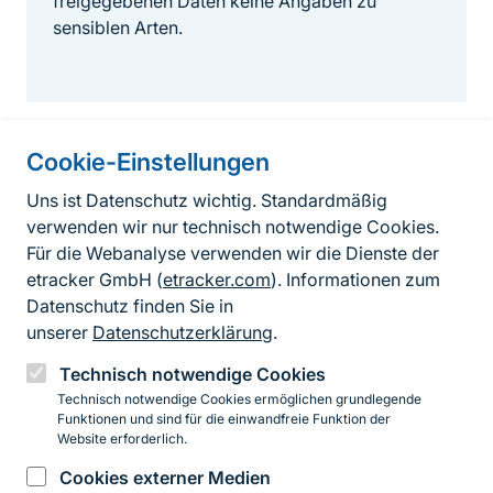
freigegebenen Daten keine Angaben zu
sensiblen Arten.
Cookie-Einstellungen
Informationen zur Seite
Uns ist Datenschutz wichtig. Standardmäßig
verwenden wir nur technisch notwendige Cookies.
Fußzeile
Kontakt zum BfN
Für die Webanalyse verwenden wir die Dienste der
Kontaktformular
etracker GmbH (
etracker.com
). Informationen zum
Datenschutz finden Sie in
Erklärung zur Barrierefreiheit
unserer
Datenschutzerklärung
.
Impressum
Technisch notwendige Cookies
Technisch notwendige Cookies ermöglichen grundlegende
Datenschutz
Funktionen und sind für die einwandfreie Funktion der
Website erforderlich.
Cookies externer Medien
Instagram
Facebook
YouTube
LinkedIn
Mastodon
Bluesky