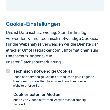
Cookie-Einstellungen
Informationen zur Seite
Uns ist Datenschutz wichtig. Standardmäßig
verwenden wir nur technisch notwendige Cookies.
Fußzeile
Kontakt zum BfN
Für die Webanalyse verwenden wir die Dienste der
Kontaktformular
etracker GmbH (
etracker.com
). Informationen zum
Datenschutz finden Sie in
Erklärung zur Barrierefreiheit
unserer
Datenschutzerklärung
.
Impressum
Technisch notwendige Cookies
Technisch notwendige Cookies ermöglichen grundlegende
Datenschutz
Funktionen und sind für die einwandfreie Funktion der
Website erforderlich.
Cookies externer Medien
Instagram
Facebook
YouTube
LinkedIn
Mastodon
Bluesky
Inhalte von Videoplattformen werden standardmäßig
blockiert.